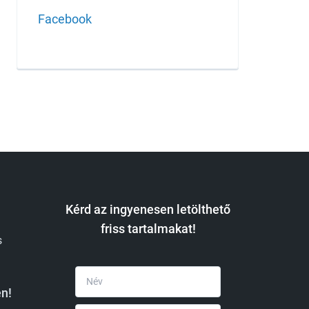
Facebook
Kérd az ingyenesen letölthető
friss tartalmakat!
s
n!