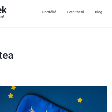
ek
Portfólió
Letölthető
Blog
an!
tea