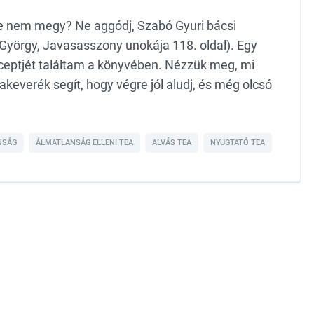
de nem megy? Ne aggódj, Szabó Gyuri bácsi
yörgy, Javasasszony unokája 118. oldal). Egy
eceptjét találtam a könyvében. Nézzük meg, mi
eakeverék segít, hogy végre jól aludj, és még olcsó
NSÁG
ÁLMATLANSÁG ELLENI TEA
ALVÁS TEA
NYUGTATÓ TEA