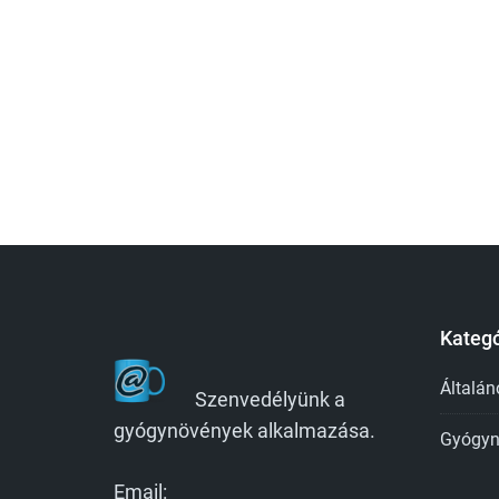
Kategó
Általán
Szenvedélyünk a
gyógynövények alkalmazása.
Gyógyn
Email: