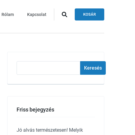
Rólam
Kapcsolat
KOSÁR
Keresés
Keresés
Friss bejegyzés
Jó alvás természetesen! Melyik