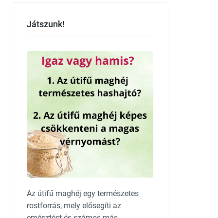
Játszunk!
Az útifű maghéj egy természetes
rostforrás, mely elősegíti az
emésztést és számos más