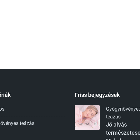
riák
Friss bejegyzések
os
Gyógynövénye
teázás
övényes teázás
Jó alvás
természetese