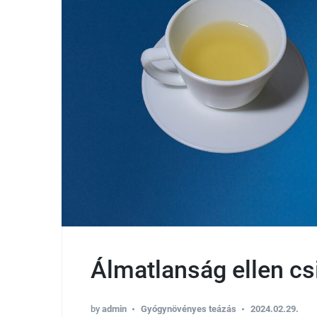
Álmatlanság ellen c
by
admin
Gyógynövényes teázás
2024.02.29.