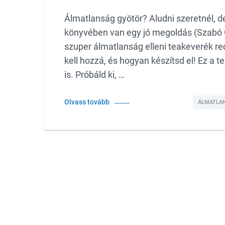
Álmatlanság gyötör? Aludni szeretnél, 
könyvében van egy jó megoldás (Szabó G
szuper álmatlanság elleni teakeverék r
kell hozzá, és hogyan készítsd el! Ez a t
is. Próbáld ki, …
Olvass tovább
ÁLMATLA