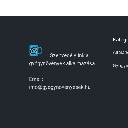
Kategó
Általán
Szenvedélyünk a
gyógynövények alkalmazása.
Gyógyn
Email:
info@gyogynovenyesek.hu