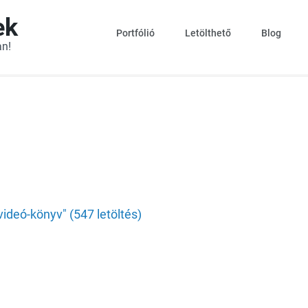
ek
Portfólió
Letölthető
Blog
an!
ideó-könyv" (547 letöltés)