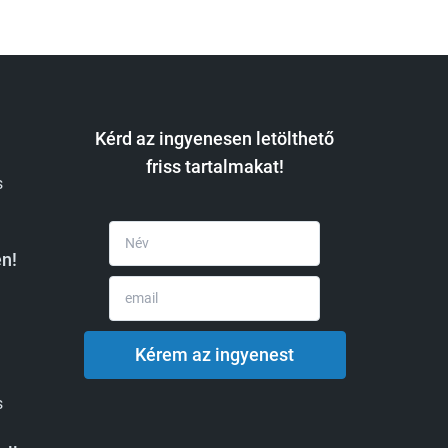
Kérd az ingyenesen letölthető
friss tartalmakat!
s
n!
s