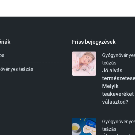
riák
Friss bejegyzések
os
Gyógynövénye
teázás
övényes teázás
Jó alvás
természetese
Melyik
teakeveréket
választod?
Gyógynövénye
teázás