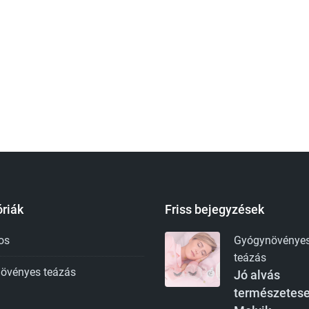
riák
Friss bejegyzések
os
Gyógynövénye
teázás
övényes teázás
Jó alvás
természetese