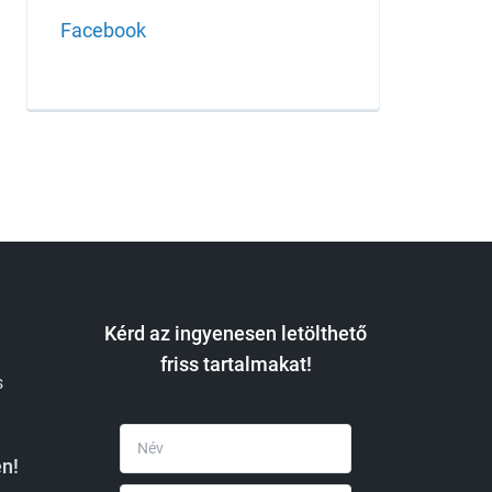
Facebook
Kérd az ingyenesen letölthető
friss tartalmakat!
s
n!