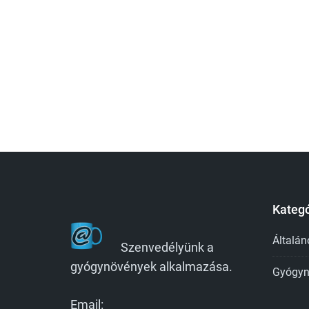
Kategó
Általán
Szenvedélyünk a
gyógynövények alkalmazása.
Gyógyn
Email: