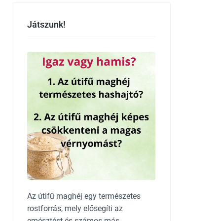
Játszunk!
Az útifű maghéj egy természetes
rostforrás, mely elősegíti az
emésztést és számos más