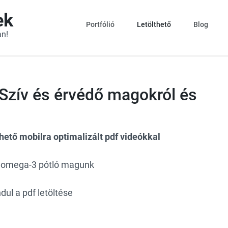
ek
Portfólió
Letölthető
Blog
an!
 Szív és érvédő magokról és
hető mobilra optimalizált pdf
videókkal
b omega-3 pótló magunk
ndul a pdf letöltése