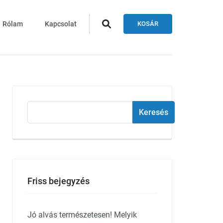
Rólam
Kapcsolat
KOSÁR
Keresés
Keresés
Friss bejegyzés
Jó alvás természetesen! Melyik