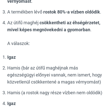
vérnyomást
.
A termékben lévő
rostok 80%-a vízben oldódik
.
Az útifű maghéj
csökkentheti az éhségérzetet,
mivel képes megnövekedni a gyomorban
.
A válaszok:
Igaz
Hamis (bár az útifű maghéjnak más
egészségügyi előnyei vannak, nem ismert, hogy
közvetlenül csökkentené a magas vérnyomást)
Hamis (a rostok nagy része vízben nem oldódik)
Igaz