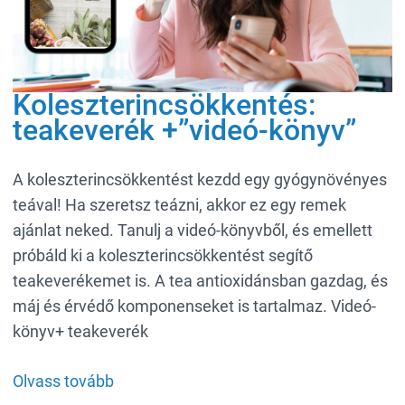
Koleszterincsökkentés:
teakeverék +”videó-könyv”
A koleszterincsökkentést kezdd egy gyógynövényes
teával! Ha szeretsz teázni, akkor ez egy remek
ajánlat neked. Tanulj a videó-könyvből, és emellett
próbáld ki a koleszterincsökkentést segítő
teakeverékemet is. A tea antioxidánsban gazdag, és
máj és érvédő komponenseket is tartalmaz. Videó-
könyv+ teakeverék
Olvass tovább