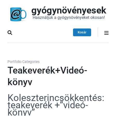
gyógynövényesek
Használjuk a gyógynövényeket okosan!
Kosár
Portfolio Categories
Teakeverék+Videó-
könyv
Koleszterincsökkentés:
teakeverék +”videó-
könyv”