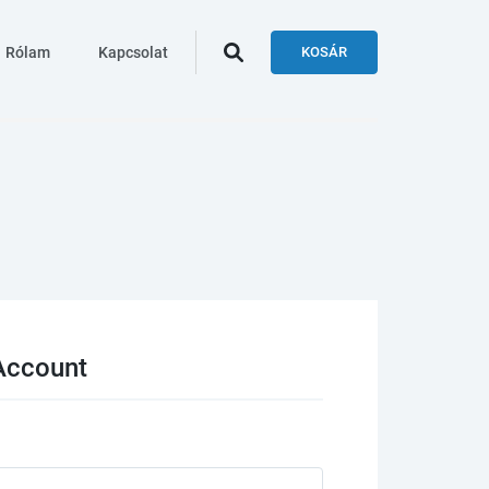
Rólam
Kapcsolat
KOSÁR
Account