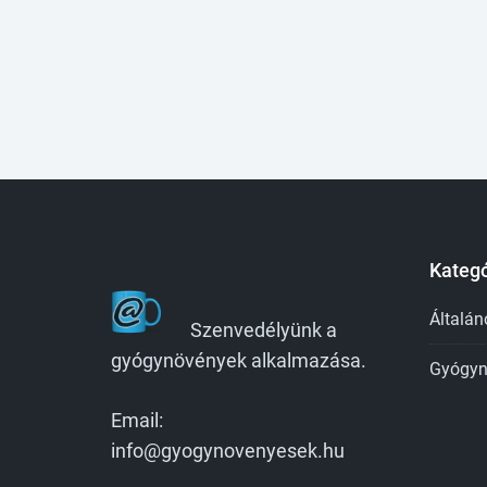
Kategó
Általán
Szenvedélyünk a
gyógynövények alkalmazása.
Gyógyn
Email:
info@gyogynovenyesek.hu