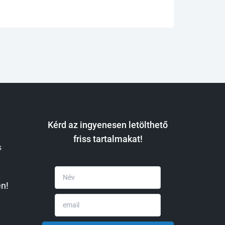
Kérd az ingyenesen letölthető
friss tartalmakat!
s
n!