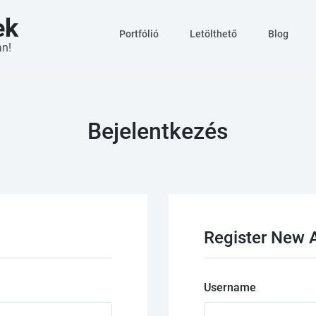
ek
Portfólió
Letölthető
Blog
an!
Bejelentkezés
Register New 
Username