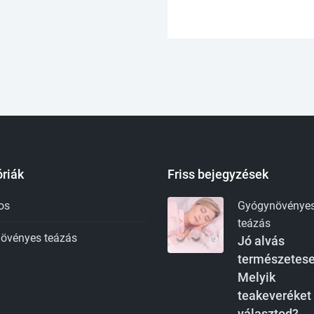
riák
Friss bejegyzések
os
Gyógynövénye
teázás
övényes teázás
Jó alvás
természetese
Melyik
teakeveréket
választod?